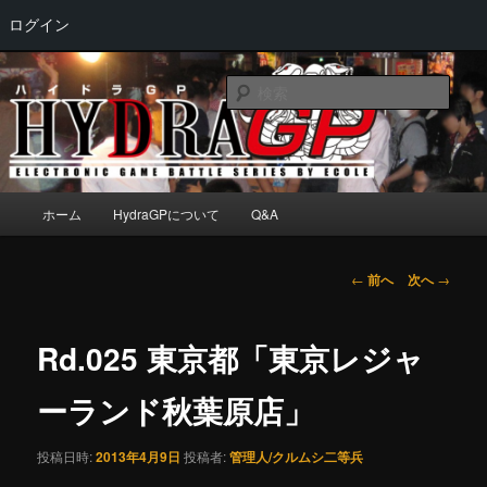
ログイン
メ
Electronic game battle series by ECOLE
イ
検
ン
索
コ
HydraGP
ン
テ
ン
メ
ホーム
HydraGPについて
Q&A
ツ
イ
へ
ン
移
メ
投
←
前へ
次へ
→
動
ニ
稿
ュ
ナ
ー
ビ
Rd.025 東京都「東京レジャ
ゲ
ー
ーランド秋葉原店」
シ
ョ
投稿日時:
2013年4月9日
投稿者:
管理人/クルムシ二等兵
ン