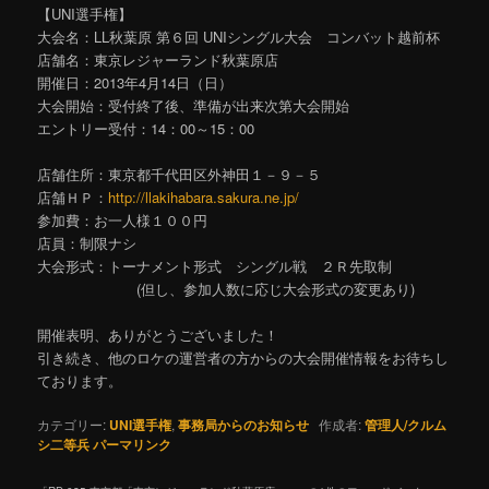
【UNI選手権】
大会名：LL秋葉原 第６回 UNIシングル大会 コンバット越前杯
店舗名：東京レジャーランド秋葉原店
開催日：2013年4月14日（日）
大会開始：受付終了後、準備が出来次第大会開始
エントリー受付：14：00～15：00
店舗住所：東京都千代田区外神田１－９－５
店舗ＨＰ：
http://llakihabara.sakura.ne.jp/
参加費：お一人様１００円
店員：制限ナシ
大会形式：トーナメント形式 シングル戦 ２Ｒ先取制
(但し、参加人数に応じ大会形式の変更あり)
開催表明、ありがとうございました！
引き続き、他のロケの運営者の方からの大会開催情報をお待ちし
ております。
カテゴリー:
UNI選手権
,
事務局からのお知らせ
作成者:
管理人/クルム
シ二等兵
パーマリンク