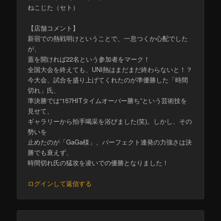
ねこじた（セト）
【店舗コメント】
新宿での熱戦明けということで、一息つくか心配でした
が、
蓋を開ければ22名という参加者をマーク！
全国大会を終えても、UNI熱はまだまだ終わらないと！？
今大会、試合を盛り上げてくれたのが準優勝した「時間
切れ」氏、
準決勝では“157HITタイムオーバー勝ち”という芸術技を
見せて、
ギャラリーから拍手喝采を浴びました(笑)。しかし、その
勢いを
止めたのが「GaGa様」、パーフェクト連発の力強さは決
勝でも衰えず、
時間切れ氏の猛攻を凌いでの優勝となりました！
ログインして返信する