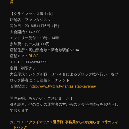
兵
【クライマックス選手権】
店舗名：ファンタジスタ
開催日：2016年11月6日（日）
大会開始：14：00
エントリー受付：13時～14時
参加費：お一人様300円
店舗住所：岡山県倉敷市新倉敷駅前5-194
店舗ＨＰ：
BLOG
ＴＥＬ：086-523-6555
定員：制限ナシ
大会形式：シングル戦 ３〜４名によるブロック戦を行い、各ブ
ロック勝者による決勝トーナメント
映像配信：
http://www.twitch.tv/fantasistaokayama/
開催表明、ありがとうございました！
引き続き、他のロケの運営者の方からの大会開催情報をお待ちし
ております
カテゴリー:
クライマックス選手権
,
事務局からのお知らせ
|
1
件のフィ
ードバック