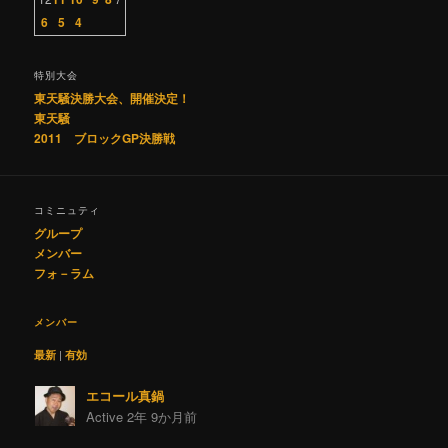
6
5
4
特別大会
東天騒決勝大会、開催決定！
東天騒
2011 ブロックGP決勝戦
コミニュティ
グループ
メンバー
フォ－ラム
メンバー
最新
|
有効
エコール真鍋
Active 2年 9か月前