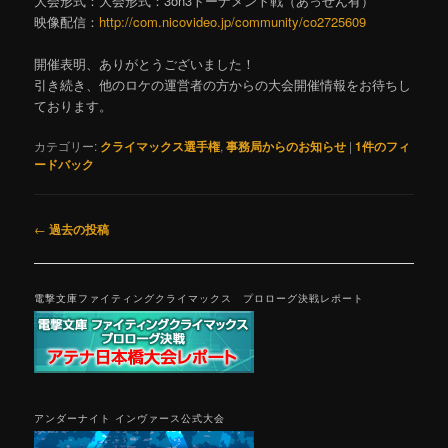
大会形式：大会形式：3on3トーナメント戦（あっせん有）
映像配信：
http://com.nicovideo.jp/community/co2725609
開催表明、ありがとうございました！
引き続き、他のロケの運営者の方からの大会開催情報をお待ちし
ております。
カテゴリー:
クライマックス選手権
,
事務局からのお知らせ
|
1
件のフィ
ードバック
投
←
過去の投稿
稿
ナ
ビ
電撃文庫ファイティングクライマックス プロローグ決戦レポート
ゲ
ー
シ
ョ
ン
アンダーナイト インヴァース公式大会