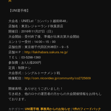
兵
【UNI選手権】
大会名：UNIELst「コンバット越前杯48」
店舗名：東京レジャーランド秋葉原店
開催日：2016年11月27日（日）
大会開始：受付終了後、準備が出来次第大会開始
エントリー受付：14:00～15：00
店舗住所：東京都千代田区外神田1－9－5
店舗ＨＰ：
http://llakihabara.sakura.ne.jp/
ＴＥＬ：03-5298-1360
参加費：お1人様200円
定員：制限ナシ
大会形式：シングルトーナメント戦
映像配信：
http://com.nicovideo.jp/community/co2725609
開催表明、ありがとうございました！
引き続き、他のロケの運営者の方からの大会開催情報をお待ちし
ております。
カテゴリー:
UNI選手権
,
事務局からのお知らせ
|
1
件のフィードバック