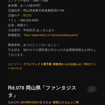
エントリー受付：14時～15時
参加費：お一人様300円
店舗住所：岡山県倉敷市新倉敷駅前5-194
店舗ＨＰ：
BLOG
ＴＥＬ：086-523-6555
定員：制限ナシ
大会形式：早稲田式 あっせんあり
映像配信：
http://www.twitch.tv/fantasistaokayama/
開催表明、ありがとうございました！
引き続き、他のロケの運営者の方からの大会開催情報をお待ちし
ております。
カテゴリー:
クライマックス選手権
,
事務局からのお知らせ
|
1
件のフィ
ードバック
Rd.078 岡山県「ファンタジス
1
タ」
投稿日時:
2016年10月31日
投稿者:
管理人/クルムシ二等