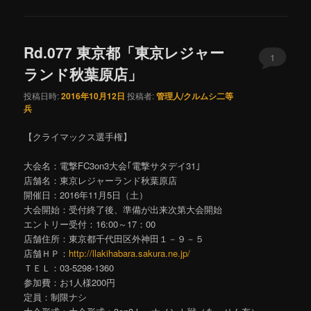
Rd.077 東京都「東京レジャー
1
ランド秋葉原店」
投稿日時:
2016年10月12日
投稿者:
管理人/クルムシ二等
兵
【クライマックス選手権】
大会名：電撃FC3on3大会｢電撃サタデイ31｣
店舗名：東京レジャーランド秋葉原店
開催日：2016年11月5日（土）
大会開始：受付終了後、準備が出来次第大会開始
エントリー受付：16:00～17：00
店舗住所：東京都千代田区外神田１－９－５
店舗ＨＰ：
http://llakihabara.sakura.ne.jp/
ＴＥＬ：03-5298-1360
参加費：お1人様200円
定員：制限ナシ