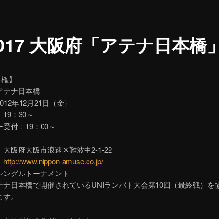
.017 大阪府「アテナ日本橋
手権】
アテナ日本橋
012年12月21日（金）
19：30～
受付：19：00～
大阪府大阪市浪速区難波中2-1-22
：
http://www.nippon-amuse.co.jp/
シングルトーナメント
テナ日本橋で開催されているUNIランバト大会第10回（最終戦）を
ます。