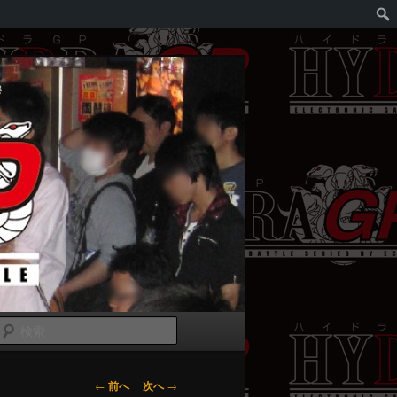
検
索
投
←
前へ
次へ
→