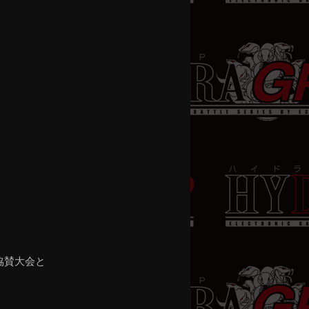
稿
ナ
ビ
」
ゲ
ー
シ
ョ
ン
協賛大会と