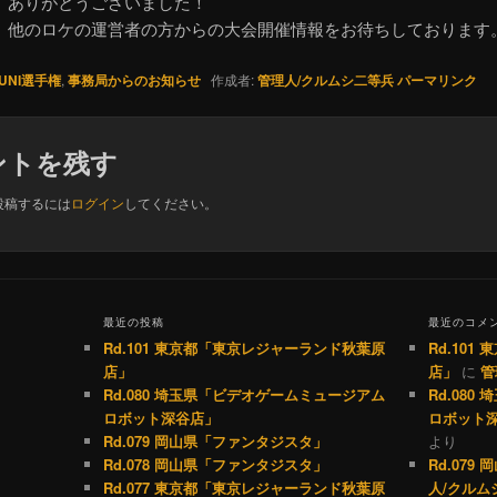
、ありがとうございました！
、他のロケの運営者の方からの大会開催情報をお待ちしております
UNI選手権
,
事務局からのお知らせ
作成者:
管理人/クルムシ二等兵
パーマリンク
ントを残す
投稿するには
ログイン
してください。
最近の投稿
最近のコメ
Rd.101 東京都「東京レジャーランド秋葉原
Rd.10
店」
店」
に
管
Rd.080 埼玉県「ビデオゲームミュージアム
Rd.08
ロボット深谷店」
ロボット
Rd.079 岡山県「ファンタジスタ」
より
Rd.078 岡山県「ファンタジスタ」
Rd.07
Rd.077 東京都「東京レジャーランド秋葉原
人/クルム