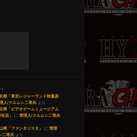
。
ント
1 東京都「東京レジャーランド秋葉原
理人/クルムシ二等兵
より
0 埼玉県「ビデオゲームミュージアム
深谷店」
に
管理人/クルムシ二等兵
9 岡山県「ファンタジスタ」
に
管理
シ二等兵
より