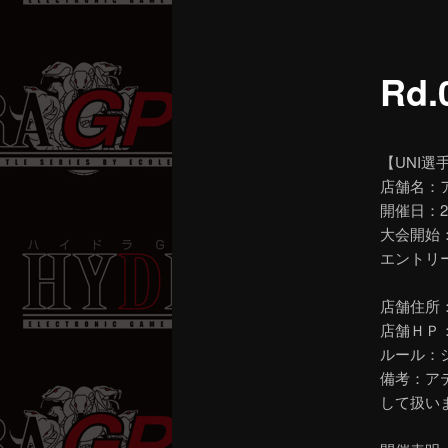
ニ
ュ
ー
Rd
【UNI選
店舗名：
開催日：2
大会開始：
エントリー
店舗住所：
店舗ＨＰ
ルール：
備考：ア
して扱い