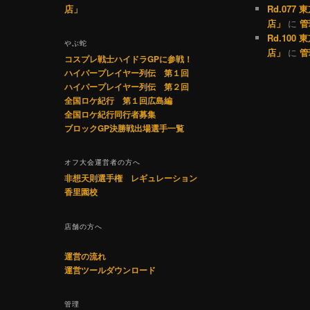
店」
Rd.07
店」
に
管
Rd.10
やぶ蛇
店」
に
管
コスプレ戦士ハイドラGPに参戦！
ハイパープレイヤー列伝 第１回
ハイパープレイヤー列伝 第２回
全国ロケ紀行 第１回広島編
全国ロケ紀行同行者募集
ブロックGP決勝戦出場選手一覧
オフ大会運営者の方へ
非想天則選手権 レギュレーション
香里園校
店舗の方へ
運営の流れ
運営ツールダウンロード
管理