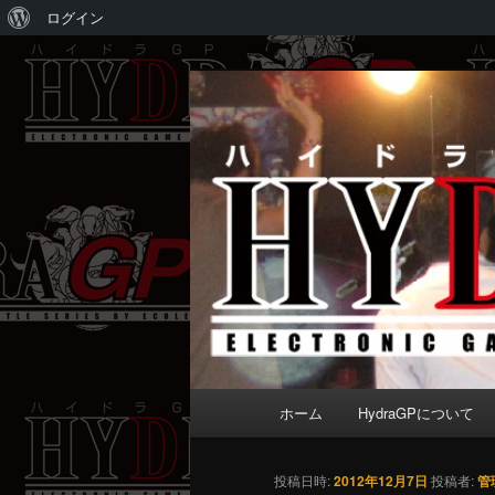
WordPress
ログイン
に
メ
Electronic game battle series 
つ
イ
い
ン
HydraGP
て
コ
ン
テ
ン
ツ
へ
移
動
メ
ホーム
HydraGPについて
イ
ン
メ
投稿日時:
2012年12月7日
投稿者:
管