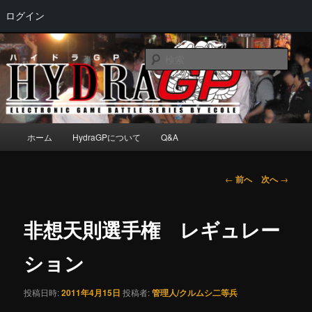
ログイン
メ
Electronic game battle series by ECOLE
イ
検
ン
索
コ
HydraGP
ン
テ
ン
メ
ホーム
HydraGPについて
Q&A
ツ
イ
へ
ン
移
メ
投
←
前へ
次へ
→
動
ニ
稿
ュ
ナ
ー
ビ
非想天則選手権 レギュレー
ゲ
ー
ション
シ
ョ
投稿日時:
2011年4月15日
投稿者:
管理人/クルムシ二等兵
ン