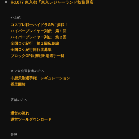
Rd.077 東京都「東京レジャーランド秋葉原店」
やぶ蛇
コスプレ戦士ハイドラGPに参戦！
ハイパープレイヤー列伝 第１回
ハイパープレイヤー列伝 第２回
全国ロケ紀行 第１回広島編
全国ロケ紀行同行者募集
ブロックGP決勝戦出場選手一覧
オフ大会運営者の方へ
非想天則選手権 レギュレーション
香里園校
店舗の方へ
運営の流れ
運営ツールダウンロード
管理