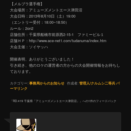
【メルブラ選手権】
大会場所：アミューズメントエース津田沼
大会日時：2013年8月10日（土）19:00
（エントリー受付：18:00~18:50）
ルール：2on2
店舗住所：千葉県船橋市前原西2-15-1 ファミービル１
店舗ＨＰ：http://www.ace-net1.com/tudanuma/index.htm
大会主催：ソイヤッハ
開催表明、ありがとうございました！
引き続き、他のロケの運営者の方からの大会開催情報をお待ちし
ております。
カテゴリー:
事務局からのお知らせ
作成者:
管理人/クルムシ二等兵
パ
ーマリンク
「
RD.419 千葉県「アミューズメントエース津田沼」
」への1件のフィードバック