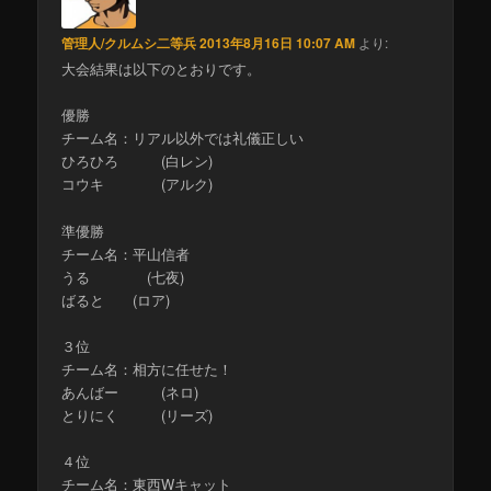
管理人/クルムシ二等兵
2013年8月16日 10:07 AM
より:
大会結果は以下のとおりです。
優勝
チーム名：リアル以外では礼儀正しい
ひろひろ (白レン)
コウキ (アルク)
準優勝
チーム名：平山信者
うる (七夜)
ばると (ロア)
３位
チーム名：相方に任せた！
あんばー (ネロ)
とりにく (リーズ)
４位
チーム名：東西Wキャット