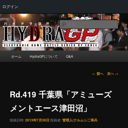
ログイン
メ
Electronic game battle series by ECOLE
イ
検
ン
索
コ
HydraGP
ン
テ
ン
メ
ホーム
HydraGPについて
Q&A
ツ
イ
へ
ン
移
メ
投
←
前へ
次へ
→
動
ニ
稿
ュ
ナ
ー
ビ
Rd.419 千葉県「アミューズ
ゲ
ー
メントエース津田沼」
シ
ョ
投稿日時:
2013年7月30日
投稿者:
管理人/クルムシ二等兵
ン