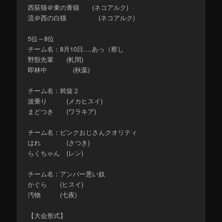
西荻猫＠東の青猫 (ネコアルク)
流＠西の白猫 (ネコアルク)
5位～8位
チーム名：8月10日….あっ（察し
野獣先輩 (軋間)
即林中 (秋葉)
チーム名：斡旋２
波乗り (メカヒスイ)
まどつき (ワラキア)
チーム名：ピンクおじさんクオリティ
はれ (さつき)
らくちゃん (レン)
チーム名：アンバー悪い奴
かぐら (ヒスイ)
汚物 (七夜)
【大会形式】