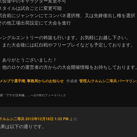
中のキャラクター変更不可
ルは試合ごとに変更可能
ジャンケンにてコンパネ選択権、又は先鋒後出し権を選択
工場出荷設定にて大会を進行
シングルエントリーの斡旋も行います。お気軽にお越し下さい。
会後には紅白戦やフリープレイなども予定しております。
、ありがとうございました！
、他のロケの運営者の方からの大会開催情報をお待ちしております
メルブラ選手権
,
事務局からのお知らせ
作成者:
管理人/クルムシ二等兵
パーマリン
大阪府「アテナ日本橋」
」への1件のフィードバック
/クルムシ二等兵
2012年12月18日 1:33 PM
より:
結果は以下の通りです。