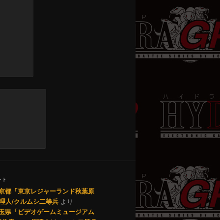
ント
1 東京都「東京レジャーランド秋葉原
理人/クルムシ二等兵
より
0 埼玉県「ビデオゲームミュージアム