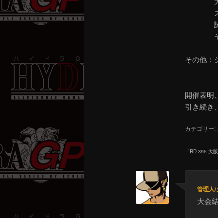
大会途
スタイ
試合前に
その他
その他：
また大
開催表明
引き続き
カテゴリー:
「
RD.395 
管理人
大会