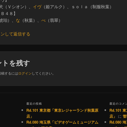
良犬（Ｖシオン）、
イヴ
（姫アルク）、ｓｏｌａ（制服秋葉）
ＮＢ４８】
琥珀）、
な
（秋葉）、
べ
（翡翠）
インして返信する
ントを残す
投稿するには
ログイン
してください。
最近の投稿
最近のコメ
Rd.101 東京都「東京レジャーランド秋葉原
Rd.10
店」
店」
に
管
Rd.080 埼玉県「ビデオゲームミュージアム
Rd.08