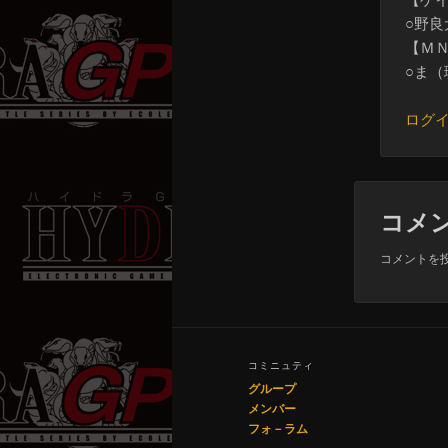
○野
【Ｍ
○ま（
ログ
コメ
コメントを
コミニュティ
グループ
メンバー
フォ－ラム