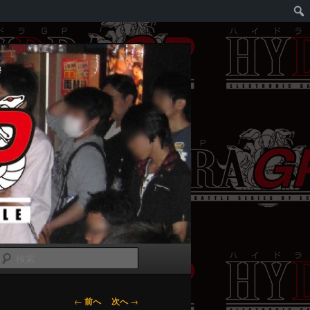
検
索
投
←
前へ
次へ
→