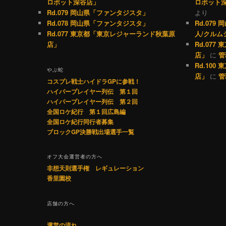
ロボット深谷店」
ロボット
Rd.079 岡山県「ファンタジスタ」
より
Rd.078 岡山県「ファンタジスタ」
Rd.07
Rd.077 東京都「東京レジャーランド秋葉原
人/クルム
店」
Rd.07
店」
に
管
Rd.10
やぶ蛇
店」
に
管
コスプレ戦士ハイドラGPに参戦！
ハイパープレイヤー列伝 第１回
ハイパープレイヤー列伝 第２回
全国ロケ紀行 第１回広島編
全国ロケ紀行同行者募集
ブロックGP決勝戦出場選手一覧
オフ大会運営者の方へ
非想天則選手権 レギュレーション
香里園校
店舗の方へ
運営の流れ