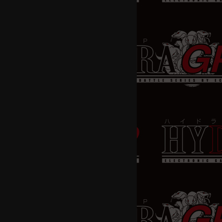
稿
ナ
ビ
」
ゲ
ー
シ
ョ
ン