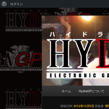
WordPress
ログイン
に
メ
Electronic game battle series 
つ
イ
い
ン
HydraGP
て
コ
ン
テ
ン
ツ
へ
移
動
メ
ホーム
HydraGPについて
イ
ン
メ
投稿日時:
2012年12月5日
投稿者:
管