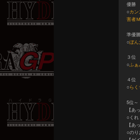
優勝
○
カン
害者
準優
○
ぼん
３位
○
ふぁ
４位
○
らく
5位～
【あ
○く
【あ
○の
【ゲ