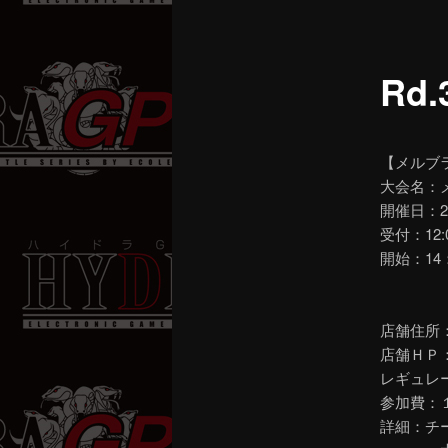
ニ
ュ
ー
Rd
【メルブ
大会名：メ
開催日：2
受付：12:
開始：14
店舗住所：
店舗ＨＰ
レギュレ
参加費：１
詳細：チ