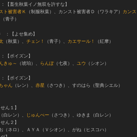
 ：【畜生秋葉イノ無双を許すな】
スト被害者Ｋ
（制服秋葉）、カンスト被害者Ｄ（ワラキア）
カンス
Ｍ
（青子）
勝 ：【よせ集め】
太
（秋葉）、
チェン！
（青子）、
カエサール！
（紅摩）
 ：【ポイズン】
んきゅ～
（琥珀）、
らんぽ
（七夜）、
ユウ
（シオン）
 ：【ポイズン】
ちゃん
（レン）、
赤星
（さつき）、すのはら（聖典シエル）
っせん１】
れ（白レン）、
じゅんぺー
（さつき）、ゆきま（白レン）
っせん２】
りお（ネロ）、ＡＹＡ（Ｖシオン）、がね（ヒスコハ）
イヴ】