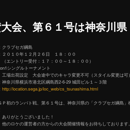
賛大会、第６１号は神奈川県
：クラブセガ綱島
：２０１０年１２月２６日 １８：００
トリー受付：１７：００～１８：００）
on1シングルトーナメント
荷設定 大会途中でのキャラ変更不可（スタイル変更は可
神奈川県横浜市港北区綱島西2-6-29 城田ビル１～３階
：
http://location.sega.jp/loc_web/cs_tsunashima.html
ＧＰ初のランバト戦、第６１号は、神奈川県の「クラブセガ綱島」
！
、ありがとうございました！
、他のロケの運営者の方からの大会開催情報をお待ちしております