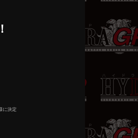
稿
ナ
ビ
！
ゲ
ー
シ
ョ
ン
）
様に決定
。