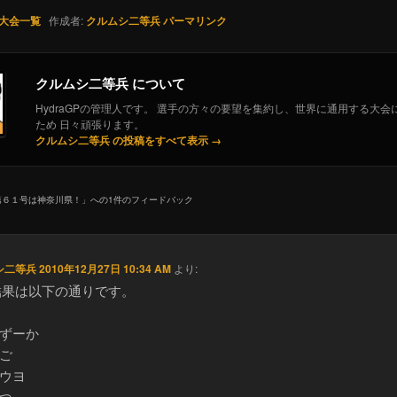
大会一覧
作成者:
クルムシ二等兵
パーマリンク
クルムシ二等兵 について
HydraGPの管理人です。 選手の方々の要望を集約し、世界に通用する大会
ため 日々頑張ります。
クルムシ二等兵 の投稿をすべて表示
→
第６１号は神奈川県！
」への1件のフィードバック
シ二等兵
2010年12月27日 10:34 AM
より:
結果は以下の通りです。
ばずーか
あご
ユウヨ
てつ