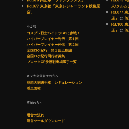
Rd.077 東京都「東京レジャーランド秋葉原
人/クルム
店」
Rd.07
店」
に
管
Rd.10
やぶ蛇
店」
に
管
コスプレ戦士ハイドラGPに参戦！
ハイパープレイヤー列伝 第１回
ハイパープレイヤー列伝 第２回
全国ロケ紀行 第１回広島編
全国ロケ紀行同行者募集
ブロックGP決勝戦出場選手一覧
オフ大会運営者の方へ
非想天則選手権 レギュレーション
香里園校
店舗の方へ
運営の流れ
運営ツールダウンロード