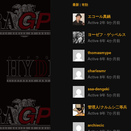
最新
|
有効
エコール真鍋
Active 2年 9か月前
ヨーゼフ・ゲッベルス
Active 6年 4か月前
thomasmype
Active 6年 8か月前
charlesmr
Active 8年 6か月前
ssa-dengeki
Active 9年 5か月前
管理人/クルムシ二等兵
Active 9年 7か月前
archiecic