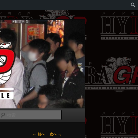
検
索
投
←
前へ
次へ
→