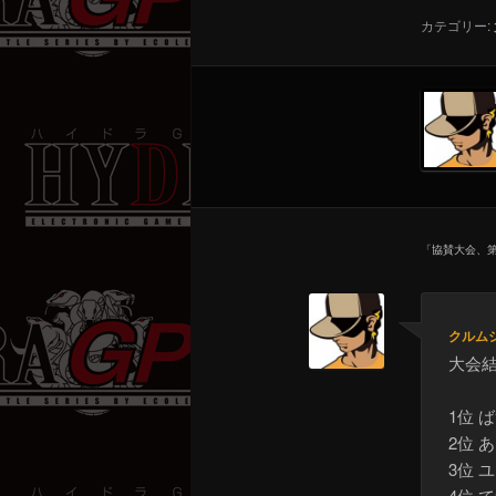
カテゴリー:
「
協賛大会、
クルム
大会
1位 
2位 
3位 
4位 