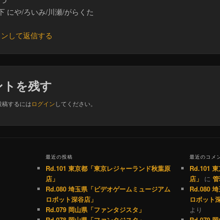
下 にや/ろいみ/川瀬/がらくた
インして返信する
ントを残す
投稿するには
ログイン
してください。
最近の投稿
最近のコメ
Rd.101 東京都「東京レジャーランド秋葉原
Rd.10
店」
店」
に
管
Rd.080 埼玉県「ビデオゲームミュージアム
Rd.08
ロボット深谷店」
ロボット
Rd.079 岡山県「ファンタジスタ」
より
Rd.078 岡山県「ファンタジスタ」
Rd.07