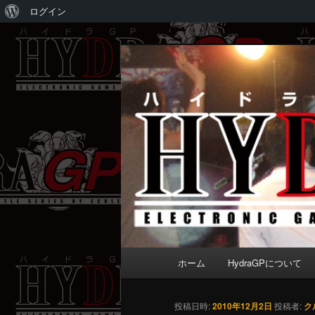
WordPress
ログイン
に
メ
Electronic game battle series 
つ
イ
い
ン
HydraGP
て
コ
ン
テ
ン
ツ
へ
移
動
メ
ホーム
HydraGPについて
イ
ン
メ
投稿日時:
2010年12月2日
投稿者:
ク