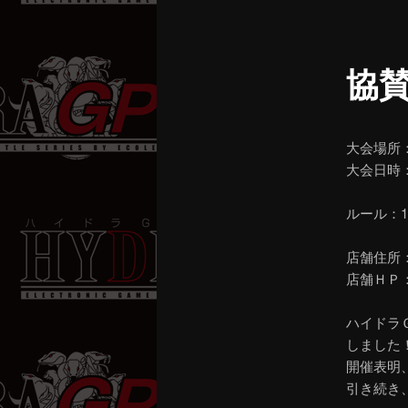
ニ
ュ
ー
協
大会場所
大会日時
（エン
ルール：1
工場出
店舗住所：
店舗ＨＰ
ハイドラ
しました
開催表明
引き続き