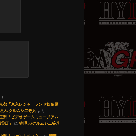
ント
1 東京都「東京レジャーランド秋葉原
理人/クルムシ二等兵
より
0 埼玉県「ビデオゲームミュージアム
深谷店」
に
管理人/クルムシ二等兵
9 岡山県「ファンタジスタ」
に
管理