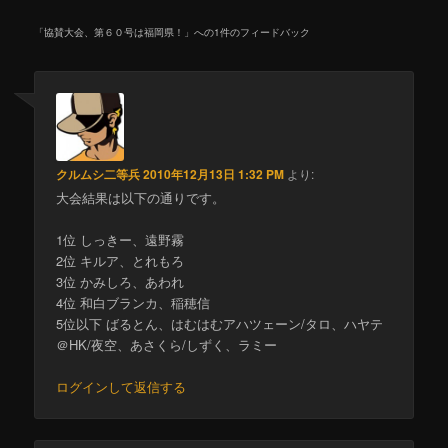
「
協賛大会、第６０号は福岡県！
」への1件のフィードバック
クルムシ二等兵
2010年12月13日 1:32 PM
より:
大会結果は以下の通りです。
1位 しっきー、遠野霧
2位 キルア、とれもろ
3位 かみしろ、あわれ
4位 和白ブランカ、稲穂信
5位以下 ばるとん、はむはむアハツェーン/タロ、ハヤテ
＠HK/夜空、あさくら/しずく、ラミー
ログインして返信する