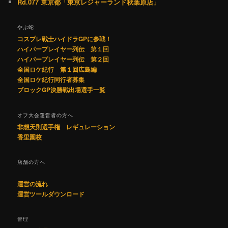
Rd.077 東京都「東京レジャーランド秋葉原店」
やぶ蛇
コスプレ戦士ハイドラGPに参戦！
ハイパープレイヤー列伝 第１回
ハイパープレイヤー列伝 第２回
全国ロケ紀行 第１回広島編
全国ロケ紀行同行者募集
ブロックGP決勝戦出場選手一覧
オフ大会運営者の方へ
非想天則選手権 レギュレーション
香里園校
店舗の方へ
運営の流れ
運営ツールダウンロード
管理