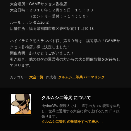
大会場所：GAMEサクセス香椎店
大会日時：２０１０年１２月１１日 １５：００
（エントリー受付：～１４：５０）
ルール：ランダム2on2
店舗住所：福岡県福岡市東区香椎駅前1丁目10-18
ハイドラＧＰ初のランバト戦、第６０号は、福岡県の「GAMEサ
クセス香椎店」様に決定しました！
開催表明、ありがとうございました！
引き続き、他のロケの運営者の方からの大会開催情報をお待ちし
ております。
カテゴリー:
大会一覧
作成者:
クルムシ二等兵
パーマリンク
クルムシ二等兵 について
HydraGPの管理人です。 選手の方々の要望を集約
し、世界に通用する大会に育て上げるため 日々頑
張ります。
クルムシ二等兵 の投稿をすべて表示
→