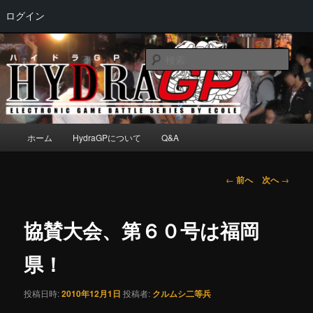
ログイン
メ
Electronic game battle series by ECOLE
イ
検
ン
索
コ
HydraGP
ン
テ
ン
メ
ホーム
HydraGPについて
Q&A
ツ
イ
へ
ン
移
メ
投
←
前へ
次へ
→
動
ニ
稿
ュ
ナ
ー
ビ
協賛大会、第６０号は福岡
ゲ
ー
県！
シ
ョ
投稿日時:
2010年12月1日
投稿者:
クルムシ二等兵
ン