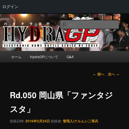
ログイン
メ
Electronic game battle series by ECOLE
イ
検
ン
索
コ
HydraGP
ン
テ
ン
メ
ホーム
HydraGPについて
Q&A
ツ
イ
へ
ン
移
メ
投
←
前へ
次へ
→
動
ニ
稿
ュ
ナ
ー
ビ
Rd.050 岡山県「ファンタジ
ゲ
ー
スタ」
シ
ョ
投稿日時:
2016年3月24日
投稿者:
管理人/クルムシ二等兵
ン