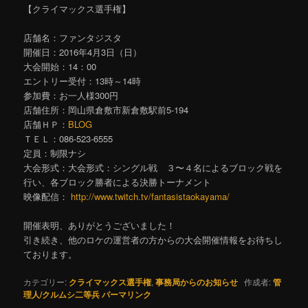
【クライマックス選手権】
店舗名：ファンタジスタ
開催日：2016年4月3日（日）
大会開始：14：00
エントリー受付：13時～14時
参加費：お一人様300円
店舗住所：岡山県倉敷市新倉敷駅前5-194
店舗ＨＰ：
BLOG
ＴＥＬ：086-523-6555
定員：制限ナシ
大会形式：大会形式：シングル戦 ３〜４名によるブロック戦を
行い、各ブロック勝者による決勝トーナメント
映像配信：
http://www.twitch.tv/fantasistaokayama/
開催表明、ありがとうございました！
引き続き、他のロケの運営者の方からの大会開催情報をお待ちし
ております。
カテゴリー:
クライマックス選手権
,
事務局からのお知らせ
作成者:
管
理人/クルムシ二等兵
パーマリンク