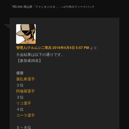
「
RD.050 岡山県「ファンタジスタ」
」への1件のフィードバック
管理人/クルムシ二等兵
2016年4月4日 5:57 PM
より:
大会結果は以下の通りです。
【参加者25名】
優勝
腐乱拳選手
２位
阿修羅選手
３位
リコ選手
４位
コーラ選手
５～８位