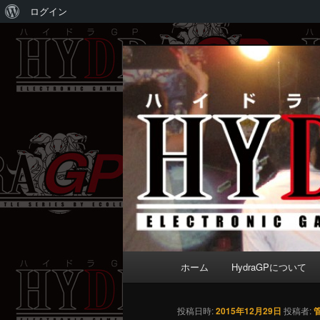
WordPress
ログイン
に
メ
Electronic game battle series 
つ
イ
い
ン
HydraGP
て
コ
ン
テ
ン
ツ
へ
移
動
メ
ホーム
HydraGPについて
イ
ン
メ
投稿日時:
2015年12月29日
投稿者: