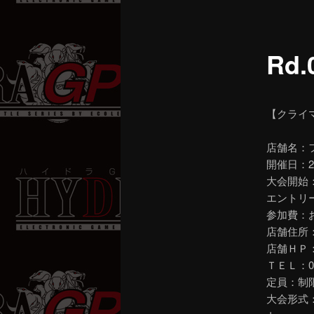
ニ
ュ
ー
Rd
【クライ
店舗名：
開催日：2
大会開始：
エントリ
参加費：お
店舗住所：
店舗ＨＰ
ＴＥＬ：086
定員：制
大会形式