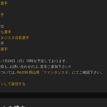
拳選手
選手
８位
きち選手
ンタジスタ店長選手
選手
あ選手
､1月24日（日）15時を予定しております。
様も､お誘い合わせの上､是非ご参加下さい!!
ついては､
Rd.039 岡山県「ファンタジスタ」
にてご確認下さい。
インして返信する