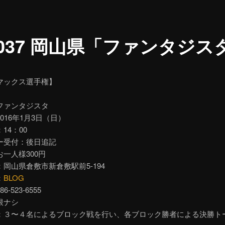
.037 岡山県「ファンタジス
マックス選手権】
ファンタジスタ
016年1月3日（日）
14：00
ー受付：後日追記
一人様300円
岡山県倉敷市新倉敷駅前5-194
：
BLOG
-523-6555
限ナシ
：３〜４名によるブロック戦を行い、各ブロック勝者による決勝ト