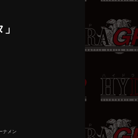
稿
ナ
ビ
タ」
ゲ
ー
シ
ョ
ン
ーナメン