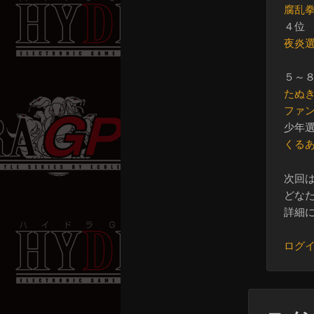
腐乱
４位
夜炎
５～
たぬ
ファ
少年
くる
次回は
どなた
詳細に
ログ