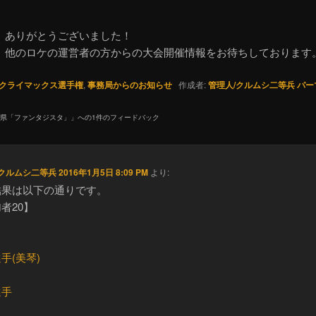
、ありがとうございました！
、他のロケの運営者の方からの大会開催情報をお待ちしております
クライマックス選手権
,
事務局からのお知らせ
作成者:
管理人/クルムシ二等兵
パー
 岡山県「ファンタジスタ」
」への1件のフィードバック
/クルムシ二等兵
2016年1月5日 8:09 PM
より:
結果は以下の通りです。
者20】
手(美琴)
選手