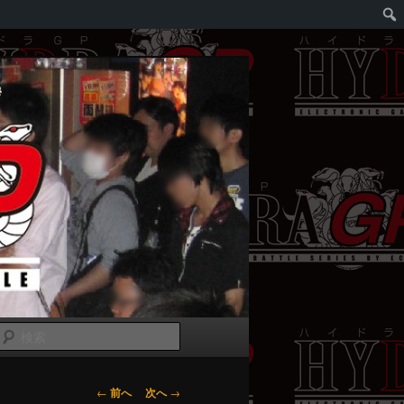
検
索
投
←
前へ
次へ
→