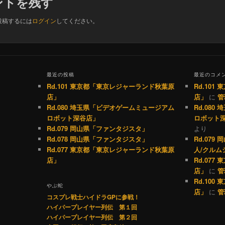
ントを残す
投稿するには
ログイン
してください。
最近の投稿
最近のコメ
Rd.101 東京都「東京レジャーランド秋葉原
Rd.10
店」
店」
に
管
Rd.080 埼玉県「ビデオゲームミュージアム
Rd.08
ロボット深谷店」
ロボット
Rd.079 岡山県「ファンタジスタ」
より
Rd.078 岡山県「ファンタジスタ」
Rd.07
Rd.077 東京都「東京レジャーランド秋葉原
人/クルム
店」
Rd.07
店」
に
管
Rd.10
やぶ蛇
店」
に
管
コスプレ戦士ハイドラGPに参戦！
ハイパープレイヤー列伝 第１回
ハイパープレイヤー列伝 第２回