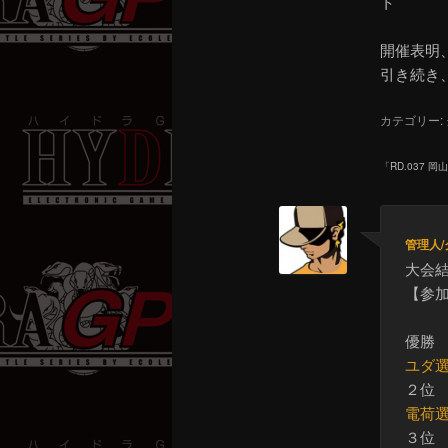
ト
開催表明
引き続き
カテゴリー:
「
RD.037
管理人
大会
【参加
優勝
ユダ選
２位
電荷
３位