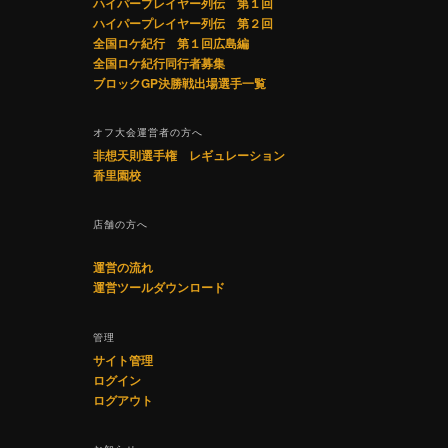
ハイパープレイヤー列伝 第１回
ハイパープレイヤー列伝 第２回
全国ロケ紀行 第１回広島編
全国ロケ紀行同行者募集
ブロックGP決勝戦出場選手一覧
オフ大会運営者の方へ
非想天則選手権 レギュレーション
香里園校
店舗の方へ
運営の流れ
運営ツールダウンロード
管理
サイト管理
ログイン
ログアウト