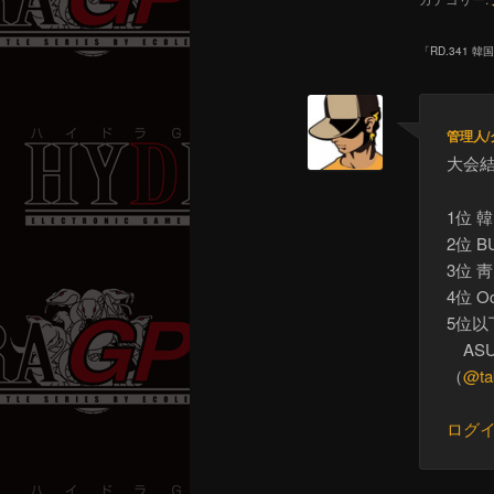
「
RD.341 韓
管理人
大会
1位 韓
2位 B
3位 
4位 Oc
5位以
ASU
（
@ta
ログ