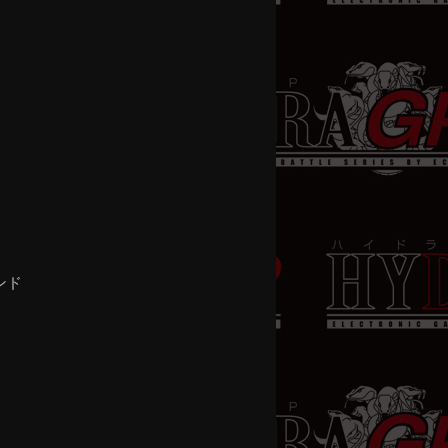
稿
ナ
ビ
ゲ
ー
シ
ョ
ン
ンド
。