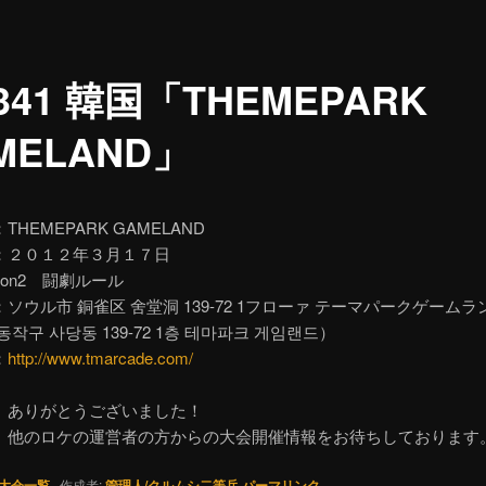
.341 韓国「THEMEPARK
MELAND」
HEMEPARK GAMELAND
：２０１２年３月１７日
on2 闘劇ルール
ソウル市 銅雀区 舍堂洞 139-72 1フローァ テーマパークゲームラ
동작구 사당동 139-72 1층 테마파크 게임랜드）
：
http://www.tmarcade.com/
、ありがとうございました！
、他のロケの運営者の方からの大会開催情報をお待ちしております
大会一覧
作成者:
管理人/クルムシ二等兵
パーマリンク