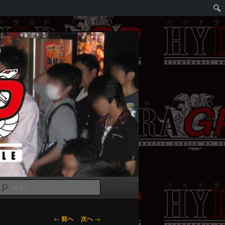
検
索
投
←
前へ
次へ
→