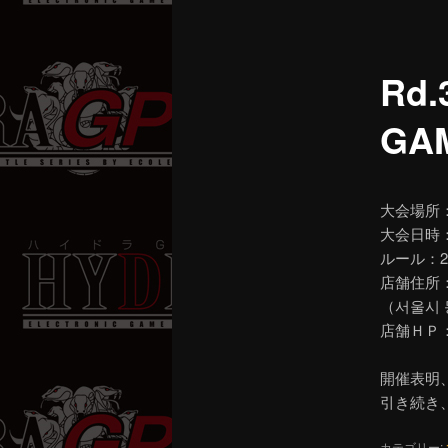
ニ
ュ
ー
Rd
GA
大会場所：T
大会日時
ルール：2
店舗住所：
（서울시 
店舗ＨＰ
開催表明
引き続き
カテゴリー: