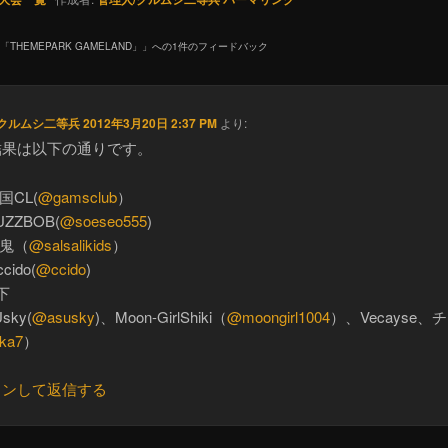
国「THEMEPARK GAMELAND」
」への1件のフィードバック
/クルムシ二等兵
2012年3月20日 2:37 PM
より:
結果は以下の通りです。
国CL(
@gamsclub
）
UZZBOB(
@soeseo555
)
靑鬼（
@salsalikids
）
cido(
@ccido
)
下
sky(
@asusky
)、Moon-GirlShiki（
@moongirl1004
）、Vecayse、
ka7
）
インして返信する