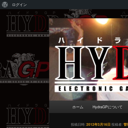
WordPress
ログイン
に
メ
Electronic game battle series 
つ
イ
い
ン
HydraGP
て
コ
ン
テ
ン
ツ
へ
移
動
メ
ホーム
HydraGPについて
イ
ン
メ
投稿日時:
2012年3月16日
投稿者:
管