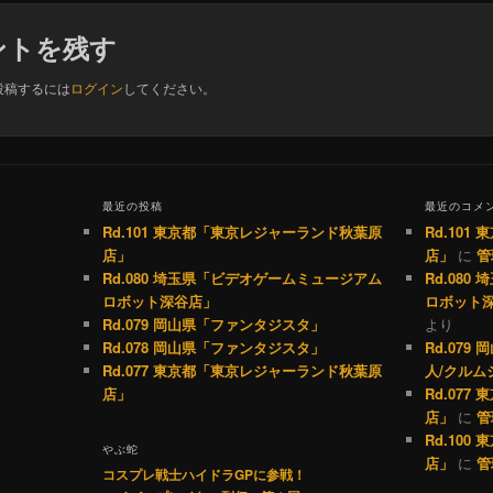
ントを残す
投稿するには
ログイン
してください。
最近の投稿
最近のコメ
Rd.101 東京都「東京レジャーランド秋葉原
Rd.10
店」
店」
に
管
Rd.080 埼玉県「ビデオゲームミュージアム
Rd.08
ロボット深谷店」
ロボット
Rd.079 岡山県「ファンタジスタ」
より
Rd.078 岡山県「ファンタジスタ」
Rd.07
Rd.077 東京都「東京レジャーランド秋葉原
人/クルム
店」
Rd.07
店」
に
管
Rd.10
やぶ蛇
店」
に
管
コスプレ戦士ハイドラGPに参戦！