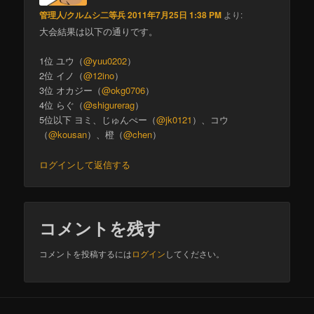
管理人/クルムシ二等兵
2011年7月25日 1:38 PM
より:
大会結果は以下の通りです。
1位 ユウ（
@yuu0202
）
2位 イノ（
@12ino
）
3位 オカジー（
@okg0706
）
4位 らぐ（
@shigurerag
）
5位以下 ヨミ、じゅんぺー（
@jk0121
）、コウ
（
@kousan
）、橙（
@chen
）
ログインして返信する
コメントを残す
コメントを投稿するには
ログイン
してください。