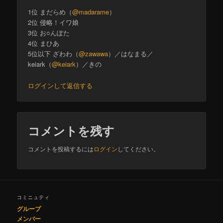
1位 まだらめ（
@madarame
）
2位 侵略！イワ娘
3位 お○んぽた
4位 まひあ
5位以下 ざわわ（
@zawawa
）／はなまる／
keiark（
@keiark
）／きの
ログインして返信する
コメントを残す
コメントを投稿するには
ログイン
してください。
コミニュティ
グループ
メンバー