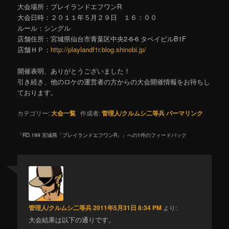
大会場所：プレイランドエフワンR
大会日時：２０１１年５月２９日 １６：００
ルール：シングル
店舗住所：宮城県仙台市青葉区中央2-6-6 タベイビルB1F
店舗ＨＰ：
http://playlandf1r.blog.shinobi.jp/
開催表明、ありがとうございました！
引き続き、他のロケの運営者の方からの大会開催情報をお待ちし
ております。
カテゴリー:
大会一覧
作成者:
管理人/クルムシ二等兵
パーマリンク
「
RD.199 宮城県「プレイランドエフワンR」
」への1件のフィードバック
管理人/クルムシ二等兵
2011年5月31日 8:34 PM
より:
大会結果は以下の通りです。