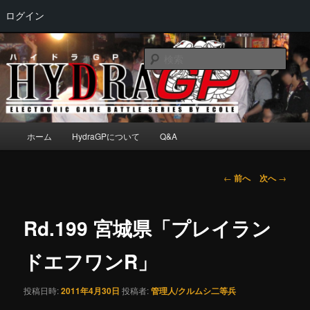
ログイン
メ
Electronic game battle series by ECOLE
イ
検
ン
索
コ
HydraGP
ン
テ
ン
メ
ホーム
HydraGPについて
Q&A
ツ
イ
へ
ン
移
メ
投
←
前へ
次へ
→
動
ニ
稿
ュ
ナ
ー
ビ
Rd.199 宮城県「プレイラン
ゲ
ー
ドエフワンR」
シ
ョ
投稿日時:
2011年4月30日
投稿者:
管理人/クルムシ二等兵
ン