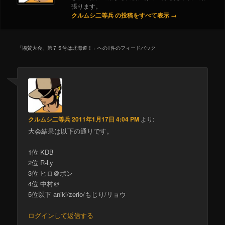
張ります。
クルムシ二等兵 の投稿をすべて表示
→
「
協賛大会、第７５号は北海道！
」への1件のフィードバック
クルムシ二等兵
2011年1月17日 4:04 PM
より:
大会結果は以下の通りです。
1位 KDB
2位 R-Ly
3位 ヒロ＠ポン
4位 中村＠
5位以下 aniki/zerio/もじり/リョウ
ログインして返信する