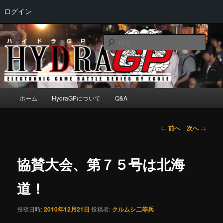
ログイン
メ
Electronic game battle series by ECOLE
イ
検
ン
索
コ
HydraGP
ン
テ
ン
メ
ホーム
HydraGPについて
Q&A
ツ
イ
へ
ン
移
メ
投
←
前へ
次へ
→
動
ニ
稿
ュ
ナ
ー
ビ
協賛大会、第７５号は北海
ゲ
ー
道！
シ
ョ
投稿日時:
2010年12月21日
投稿者:
クルムシ二等兵
ン