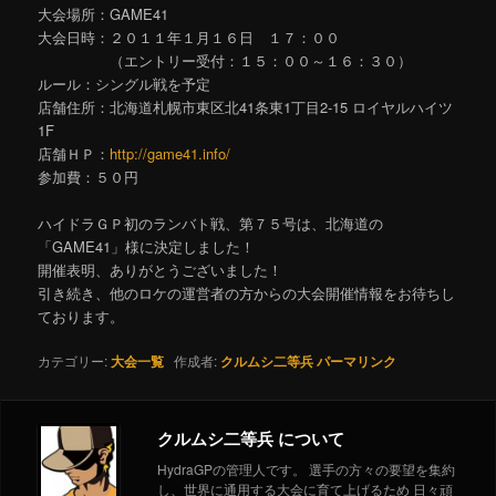
大会場所：GAME41
大会日時：２０１１年１月１６日 １７：００
（エントリー受付：１５：００～１６：３０）
ルール：シングル戦を予定
店舗住所：北海道札幌市東区北41条東1丁目2-15 ロイヤルハイツ
1F
店舗ＨＰ：
http://game41.info/
参加費：５０円
ハイドラＧＰ初のランバト戦、第７５号は、北海道の
「GAME41」様に決定しました！
開催表明、ありがとうございました！
引き続き、他のロケの運営者の方からの大会開催情報をお待ちし
ております。
カテゴリー:
大会一覧
作成者:
クルムシ二等兵
パーマリンク
クルムシ二等兵 について
HydraGPの管理人です。 選手の方々の要望を集約
し、世界に通用する大会に育て上げるため 日々頑